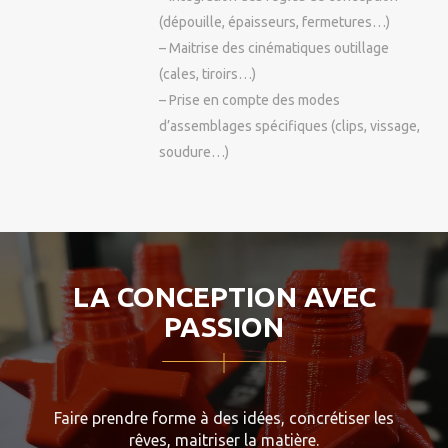
(dépouille, épaisseurs, fermetures…)
– Maitrise des cinématiques outillage
(cales, tiroirs…)
– Prise en compte des modes
d’assemblages spécifiques (clips, vissage,
soudure…)
LA CONCEPTION AVEC
PASSION
Faire prendre forme à des idées, concrétiser les
rêves, maitriser la matière.